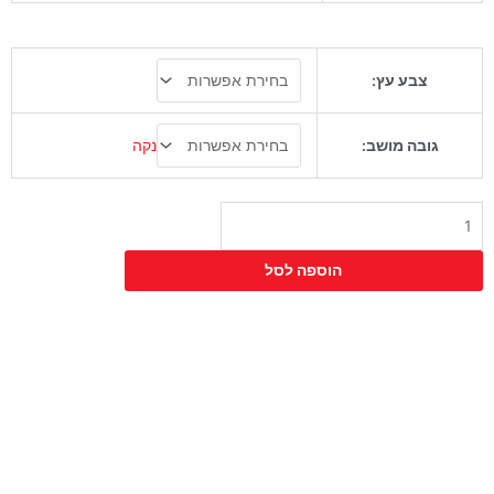
כמות
צבע עץ:
של
כיסא
בר
נקה
גובה מושב:
מתכת
טמפל
הוספה לסל