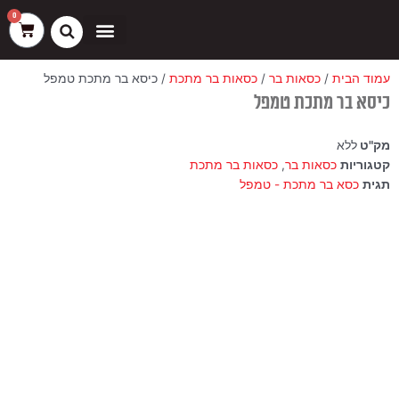
ילוג
שיווק
העדפות
פונקציונלי
סטטיסטיקה
0
עגלת
תוכן
קניות
כסאות בר
ריהוט חוץ
ספות בוט וספסלים
עמוד הבית
/
כסאות בר
/
כסאות בר מתכת
/ כיסא בר מתכת טמפל
כיסא בר מתכת טמפל
מק"ט
ללא
קטגוריות
כסאות בר
,
כסאות בר מתכת
תגית
כסא בר מתכת - טמפל