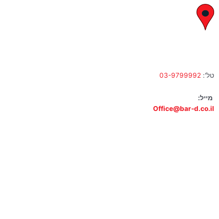
לח"י 28 , בני ברק
א' – ה' 10:00 – 18:00 | שישי 9:00 – 13:00
טל':
03-9799992
מייל:
Office@bar-d.co.il