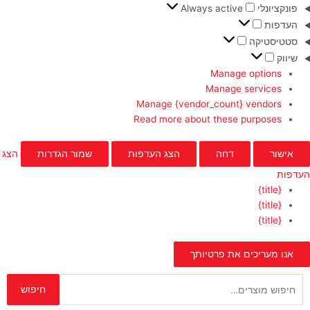
פונקציונלי
Always active
העדפות
סטטיסטיקה
שיווק
Manage options
Manage services
Manage {vendor_count} vendors
Read more about these purposes
אישור
דחה
הצג העדפות
שמור הגדרות
הצג
העדפות
{title}
{title}
{title}
אנו מעריכים את פרטיותך
חיפוש
חיפוש
עבור: