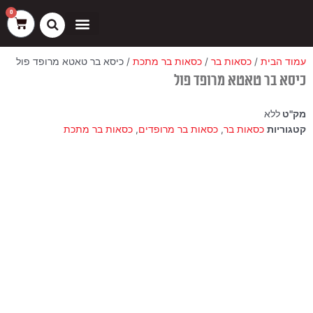
ילוג
שיווק
העדפות
פונקציונלי
סטטיסטיקה
0
עגלת
תוכן
קניות
כסאות בר
ריהוט חוץ
ספות בוט וספסלים
עמוד הבית
/
כסאות בר
/
כסאות בר מתכת
/ כיסא בר טאטא מרופד פול
כיסא בר טאטא מרופד פול
מק"ט
ללא
קטגוריות
כסאות בר
,
כסאות בר מרופדים
,
כסאות בר מתכת