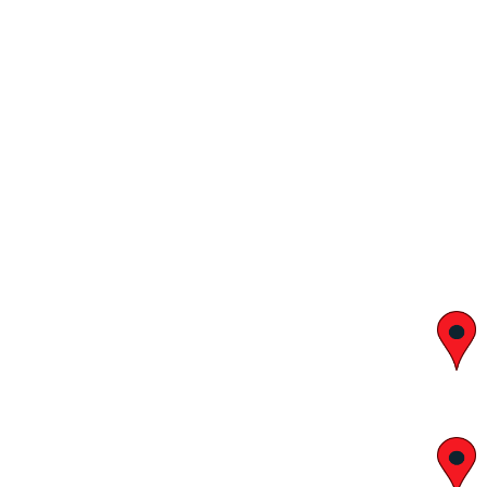
יצחק בן צבי 29, ראשון לציון
א' – ה' 8:00 – 18:00 | שישי 9:00 – 13:00
לח"י 28 , בני ברק