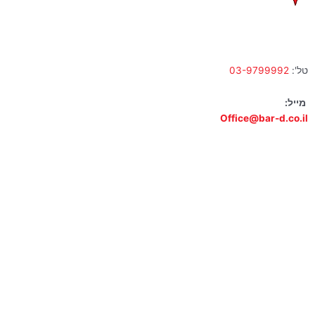
א' – ה' 10:00 – 18:00 | שישי 9:00 – 13:00
טל':
03-9799992
מייל:
Office@bar-d.co.il