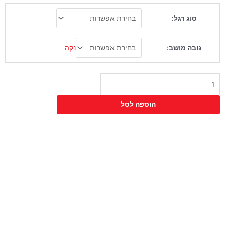
כמות
סוג רגל:
של
כיסא
בר
נקה
גובה מושב:
טאטא
מרופד
פול
הוספה לסל