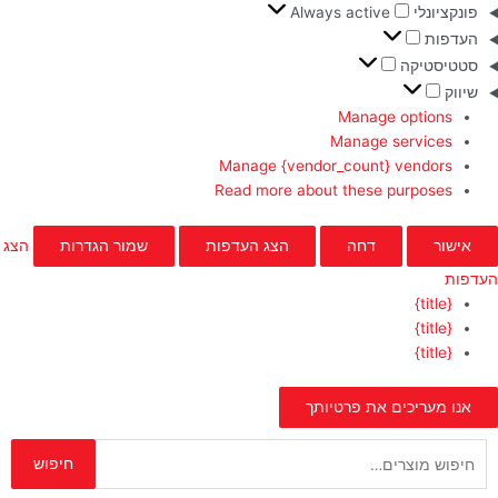
פונקציונלי
Always active
העדפות
סטטיסטיקה
שיווק
Manage options
Manage services
Manage {vendor_count} vendors
Read more about these purposes
אישור
דחה
הצג העדפות
שמור הגדרות
הצג
העדפות
{title}
{title}
{title}
אנו מעריכים את פרטיותך
חיפוש
חיפוש
עבור: