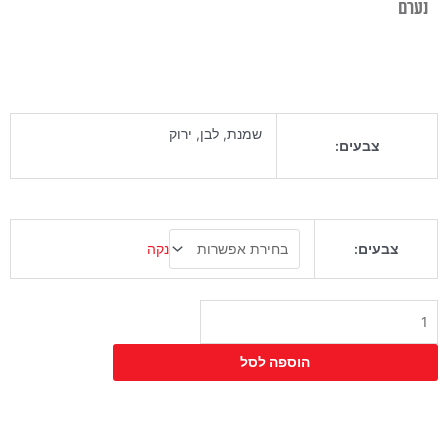
נערם
שמנת, לבן, ירוק
צבעים:
כמות
נקה
צבעים:
של
כיסא
בר
הולנד
מתכוונן
הוספה לסל