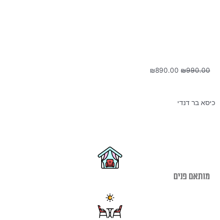
המחיר
המחיר
₪
890.00
₪
990.00
המקורי
הנוכחי
היה:
הוא:
₪890.00.
₪990.00.
כיסא בר דנדי
מותאם פנים