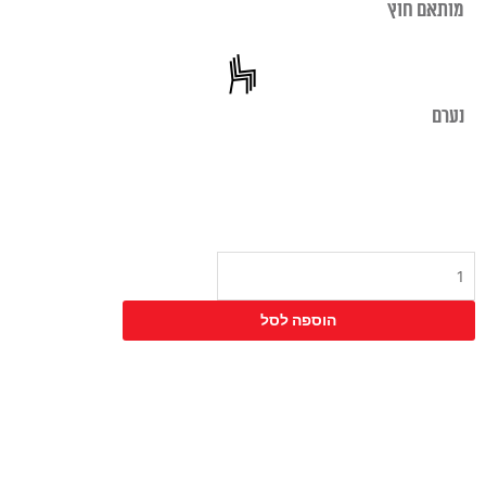
מותאם חוץ
נערם
כמות
של
כיסא
הוספה לסל
בר
דנדי
שחור