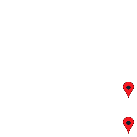
יצחק בן צבי 29, ראשון לציון
א' – ה' 8:00 – 18:00 | שישי 9:00 – 13:00
לח"י 28 , בני ברק