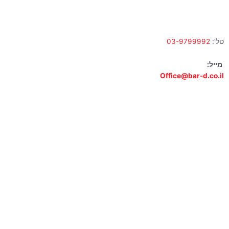
א' – ה' 10:00 – 18:00 | שישי 9:00 – 13:00
טל':
03-9799992
מייל:
Office@bar-d.co.il