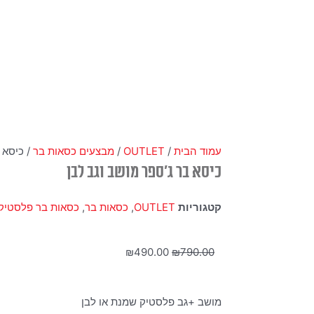
עמוד הבית
/
OUTLET
/
מבצעים כסאות בר
/ כיסא 
כיסא בר ג'ספר מושב וגב לבן
קטגוריות
OUTLET
,
כסאות בר
,
כסאות בר פלסטיק
המחיר
המחיר
₪
490.00
₪
790.00
המקורי
הנוכחי
היה:
הוא:
מושב +גב פלסטיק שמנת או לבן
₪490.00.
₪790.00.