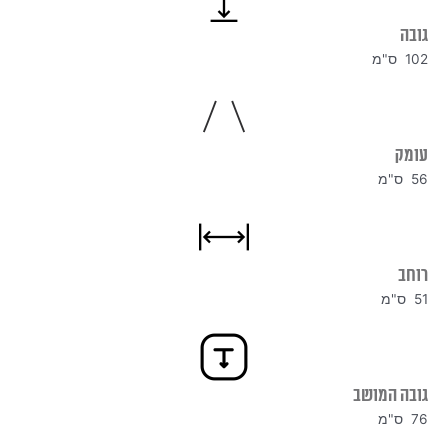
גובה
102 ס"מ
עומק
56 ס"מ
רוחב
51 ס"מ
גובה המושב
76 ס"מ