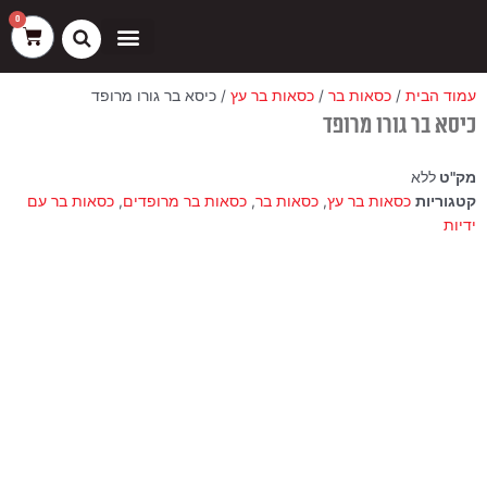
ילוג
שיווק
העדפות
פונקציונלי
סטטיסטיקה
0
עגלת
תוכן
קניות
כסאות בר
ריהוט חוץ
ספות בוט וספסלים
עמוד הבית
/
כסאות בר
/
כסאות בר עץ
/ כיסא בר גורו מרופד
כיסא בר גורו מרופד
מק"ט
ללא
קטגוריות
כסאות בר עץ
,
כסאות בר
,
כסאות בר מרופדים
,
כסאות בר עם
ידיות