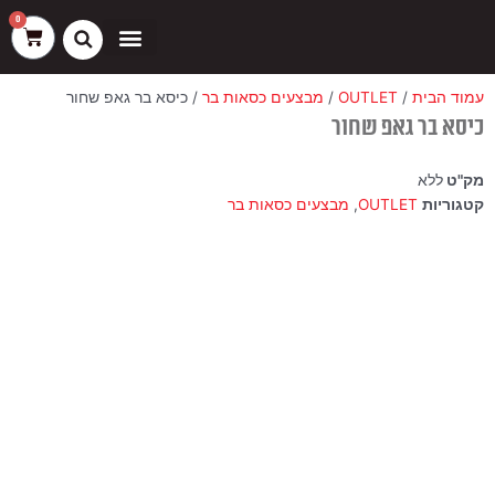
ילוג
שיווק
העדפות
פונקציונלי
סטטיסטיקה
0
עגלת
תוכן
קניות
כסאות בר
ריהוט חוץ
ספות בוט וספסלים
עמוד הבית
/
OUTLET
/
מבצעים כסאות בר
/ כיסא בר גאפ שחור
כיסא בר גאפ שחור
מק"ט
ללא
קטגוריות
OUTLET
,
מבצעים כסאות בר