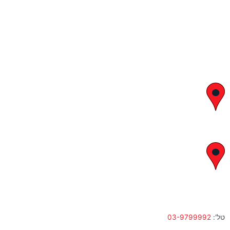
יצחק בן צבי 29, ראשון לציון
א' – ה' 8:00 – 18:00 | שישי 9:00 – 13:00
לח"י 28 , בני ברק
א' – ה' 10:00 – 18:00 | שישי 9:00 – 13:00
טל':
03-9799992