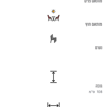
מותאם פנים
מותאם חוץ
נערם
גובה
108 ס"מ