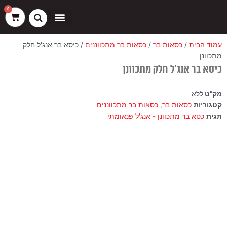
ילוג
שיווק
העדפות
פונקציונלי
סטטיסטיקה
0
עגלת
תוכן
קניות
כסאות בר
ריהוט חוץ
ספות בוט וספסלים
עמוד הבית
/
כסאות בר
/
כסאות בר מתכווננים
/ כיסא בר אנג'ל חלק
מתכוונן
כיסא בר אנג'ל חלק מתכוונן
מק"ט
ללא
קטגוריות
כסאות בר
,
כסאות בר מתכווננים
תגית
כסא בר מתכוונן - אנג'ל פנאומתי