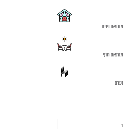
מותאם פנים
מותאם חוץ
נערם
כמות
של