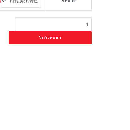
צבעים:
נ
של
כיסא
בורה
הוספה לסל