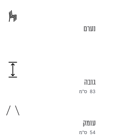
נערם
גובה
83 ס"מ
עומק
54 ס"מ