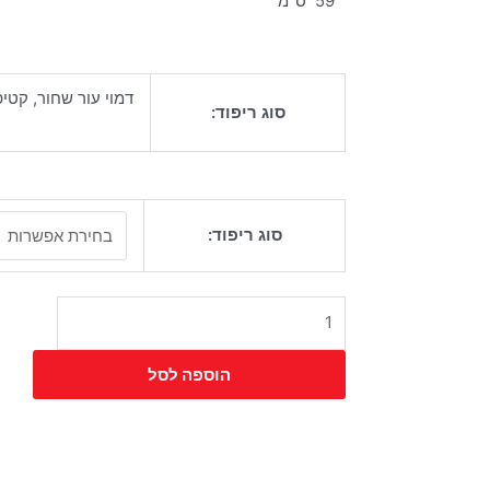
59 ס"מ
דמוי עור שחור, קטי
סוג ריפוד:
כמות
סוג ריפוד:
של
כיסא
אפולו
הוספה לסל