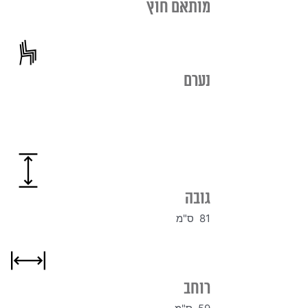
מותאם חוץ
נערם
גובה
81 ס"מ
רוחב