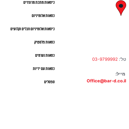
כיסאות מתכת מרופדים
לח"י 28 , בני
כסאות אלומיניום
ברק
כיסאות אלומיניום חבלים וקלועים
א' – ה' 10:00 – 18:00 |
שישי 9:00 – 13:00
כסאות פלסטיק
כסאות נערמים
טל':
03-9799992
כסאות עם ידיות
מייל:
Office@bar-d.co.il
ספסלים