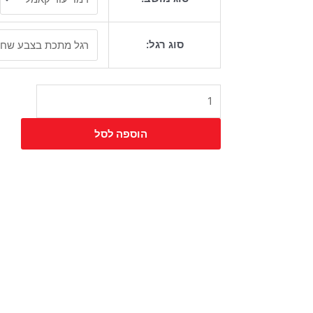
כיסא
אנג'ל
סוג רגל:
ריבועים
רגל
פרמידה
הוספה לסל