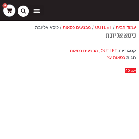
ילוג
שיווק
העדפות
פונקציונלי
סטטיסטיקה
0
עגלת
תוכן
קניות
כסאות בר
ריהוט חוץ
ספות בוט וספסלים
עמוד הבית
/
OUTLET
/
מבצעים כסאות
/ כיסא אליזבת
כיסא אליזבת
קטגוריות
OUTLET
,
מבצעים כסאות
תגית
כסאות עץ
-43%