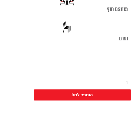
מותאם חוץ
נערם
כמות
של
כיסא
הוספה לסל
אליזבת