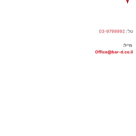
א' – ה' 10:00 – 18:00 | שישי 9:00 – 13:00
טל':
03-9799992
מייל:
Office@bar-d.co.il