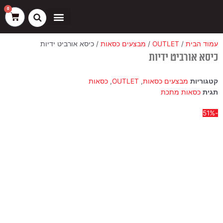
ילוג
שיווק
העדפות
פונקציונלי
סטטיסטיקה
0
עגלת
תוכן
קניות
כסאות בר
ריהוט חוץ
ספות בוט וספסלים
עמוד הבית
/
OUTLET
/
מבצעים כסאות
/ כיסא אורביט ידיות
כיסא אורביט ידיות
קטגוריות
מבצעים כסאות
,
OUTLET
,
כסאות
תגית
כסאות מתכת
-51%