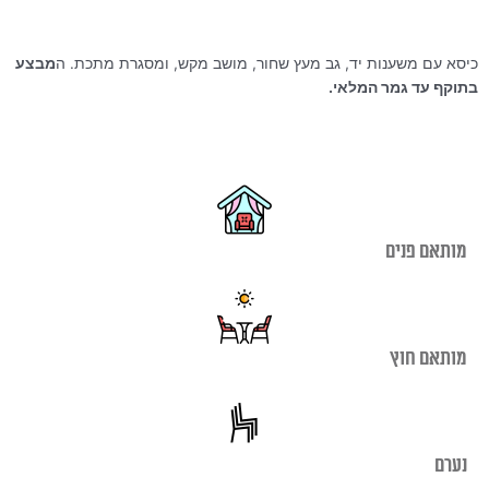
המקורי
הנוכחי
היה:
הוא:
₪290.00.
₪590.00.
כיסא עם משענות יד, גב מעץ שחור, מושב מקש, ומסגרת מתכת. ה
מבצע
בתוקף עד גמר המלאי.
מותאם פנים
מותאם חוץ
נערם