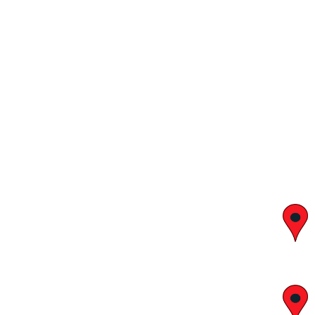
יצחק בן צבי 29, ראשון לציון
א' – ה' 8:00 – 18:00 | שישי 9:00 – 13:00
לח"י 28 , בני ברק