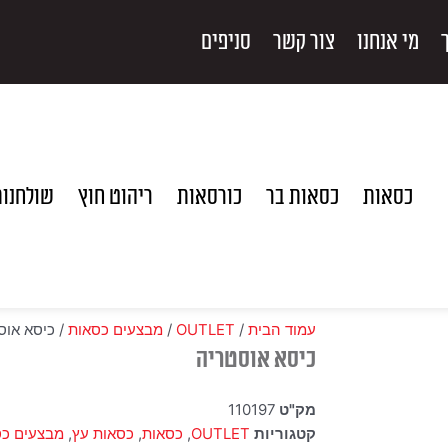
מי אנחנו
צור קשר
סניפים
כסאות
כסאות בר
כורסאות
ריהוט חוץ
שולחנו
עמוד הבית
/
OUTLET
/
מבצעים כסאות
/ כיסא אוס
כיסא אוסטריה
מק"ט
110197
קטגוריות
OUTLET
,
כסאות
,
כסאות עץ
,
מבצעים כס