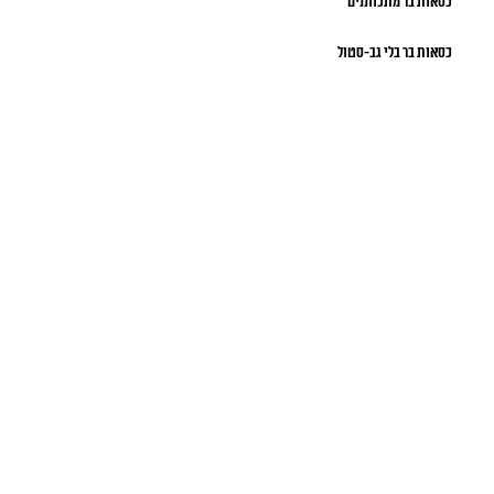
כסאות בר מתכווננים
כסאות בר בלי גב-סטול