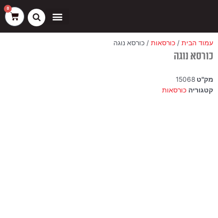
ילוג
שיווק
העדפות
פונקציונלי
סטטיסטיקה
0
עגלת
תוכן
קניות
כסאות בר
ריהוט חוץ
ספות בוט וספסלים
עמוד הבית
/
כורסאות
/ כורסא נוגה
כורסא נוגה
מק"ט
15068
קטגוריה
כורסאות