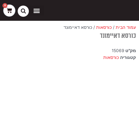
ילוג
שיווק
העדפות
פונקציונלי
סטטיסטיקה
0
עגלת
תוכן
קניות
כסאות בר
ריהוט חוץ
ספות בוט וספסלים
עמוד הבית
/
כורסאות
/ כורסא דאיימונד
כורסא דאיימונד
מק"ט
15069
קטגוריה
כורסאות