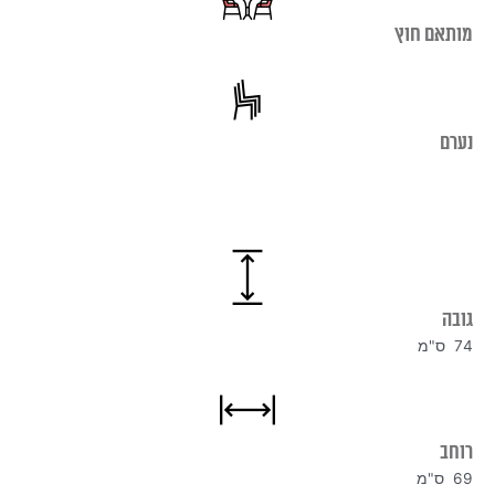
מותאם חוץ
נערם
גובה
74 ס"מ
רוחב
69 ס"מ