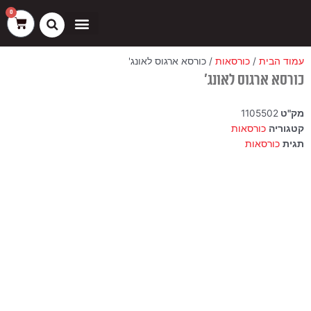
ילוג
שיווק
העדפות
פונקציונלי
סטטיסטיקה
0
עגלת
תוכן
קניות
כסאות בר
ריהוט חוץ
ספות בוט וספסלים
עמוד הבית
/
כורסאות
/ כורסא ארגוס לאונג'
כורסא ארגוס לאונג'
מק"ט
1105502
קטגוריה
כורסאות
תגית
כורסאות