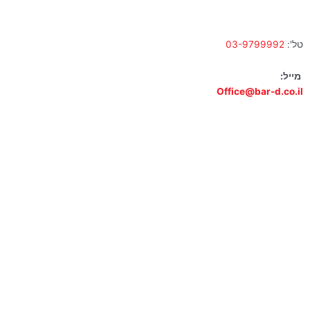
א' – ה' 10:00 – 18:00 | שישי 9:00 – 13:00
טל':
03-9799992
מייל:
Office@bar-d.co.il