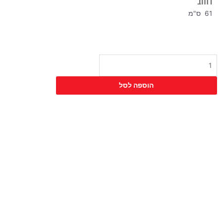
רוחב
61 ס"מ
כמות
של
כורסא
הוספה לסל
אלומה