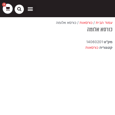
ילוג
שיווק
העדפות
פונקציונלי
סטטיסטיקה
0
עגלת
תוכן
קניות
כסאות בר
ריהוט חוץ
ספות בוט וספסלים
עמוד הבית
/
כורסאות
/ כורסא אלומה
כורסא אלומה
מק"ט
14060201
קטגוריה
כורסאות