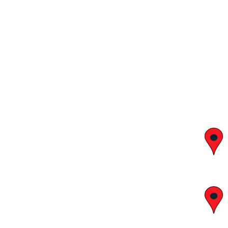
יצחק בן צבי 29, ראשון לציון
א' – ה' 8:00 – 18:00 | שישי 9:00 – 13:00
לח"י 28 , בני ברק