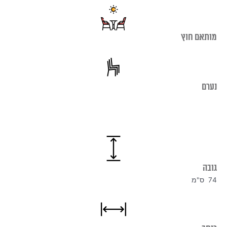
מותאם חוץ
נערם
גובה
74 ס"מ