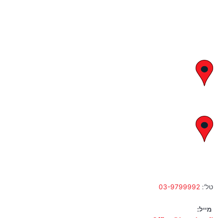
יצחק בן צבי 29, ראשון לציון
א' – ה' 8:00 – 18:00 | שישי 9:00 – 13:00
לח"י 28 , בני ברק
א' – ה' 10:00 – 18:00 | שישי 9:00 – 13:00
טל':
03-9799992
מייל: