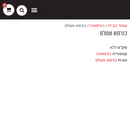
ילוג
שיווק
העדפות
פונקציונלי
סטטיסטיקה
0
עגלת
תוכן
קניות
כסאות בר
ריהוט חוץ
ספות בוט וספסלים
עמוד הבית
/
כורסאות
/ כורסא אטלס
כורסא אטלס
מק"ט
ללא
קטגוריה
כורסאות
תגית
כורסא אטלס