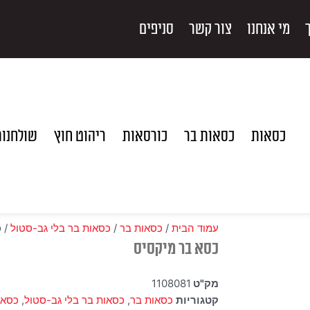
מי אנחנו
צור קשר
סניפים
כסאות
כסאות בר
כורסאות
ריהוט חוץ
שולחנו
עמוד הבית
/
כסאות בר
/
כסאות בר בלי גב-סטול
/ כ
כסא בר מיקסיס
מק"ט
1108081
קטגוריות
כסאות בר
,
כסאות בר בלי גב-סטול
,
כסאו