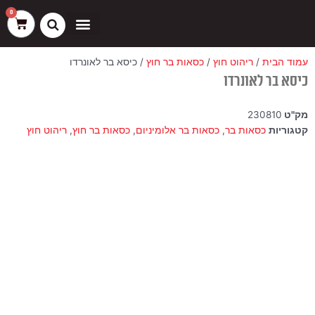
ילוג
שיווק
העדפות
פונקציונלי
סטטיסטיקה
0
עגלת
תוכן
קניות
כסאות בר
ריהוט חוץ
ספות בוט וספסלים
עמוד הבית
/
ריהוט חוץ
/
כסאות בר חוץ
/ כיסא בר לאונרדו
כיסא בר לאונרדו
מק"ט
230810
קטגוריות
כסאות בר
,
כסאות בר אלומיניום
,
כסאות בר חוץ
,
ריהוט חוץ