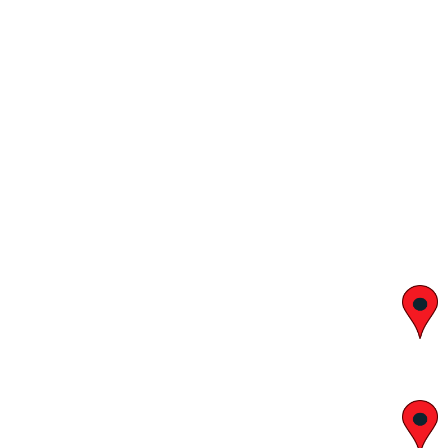
יצחק בן צבי 29, ראשון לציון
א' – ה' 8:00 – 18:00 | שישי 9:00 – 13:00
לח"י 28 , בני ברק