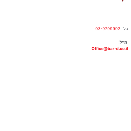
א' – ה' 10:00 – 18:00 | שישי 9:00 – 13:00
טל':
03-9799992
מייל:
Office@bar-d.co.il