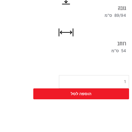
גובה
89/94 ס"מ
רוחב
54 ס"מ
כמות
של
כסא
הוספה לסל
בר
ג'וטה