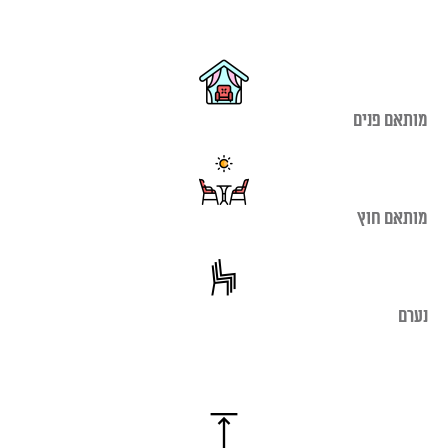
היה:
הוא:
₪800.00.
₪890.00.
מותאם פנים
מותאם חוץ
נערם