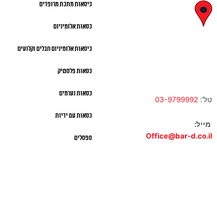
כיסאות מתכת מרופדים
לח"י 28 , בני
כסאות אלומיניום
ברק
כיסאות אלומיניום חבלים וקלועים
א' – ה' 10:00 – 18:00 |
שישי 9:00 – 13:00
כסאות פלסטיק
כסאות נערמים
טל':
03-9799992
כסאות עם ידיות
מייל:
Office@bar-d.co.il
ספסלים