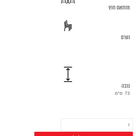
מותאם חוץ
נערם
גובה
73 ס"מ
כמות
של
בסיס