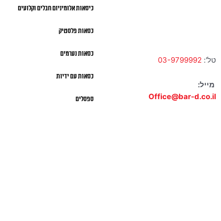
כיסאות אלומיניום חבלים וקלועים
א' – ה' 10:00 – 18:00 |
שישי 9:00 – 13:00
כסאות פלסטיק
כסאות נערמים
טל':
03-9799992
כסאות עם ידיות
מייל:
Office@bar-d.co.il
ספסלים