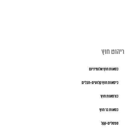
ריהוט חוץ
כסאות חוץ אלומיניום
כיסאות חוץ קלועים-חבלים
כורסאות חוץ
כסאות בר חוץ
ספסלים-קקל