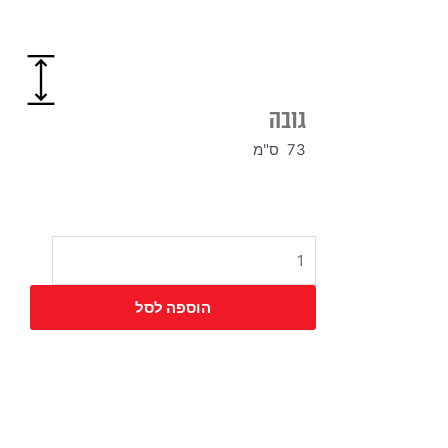
גובה
73 ס"מ
כמות
של
בסיס
הוספה לסל
303