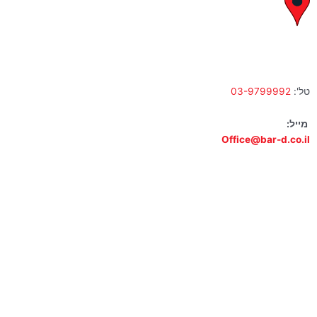
לח"י 28 , בני ברק
א' – ה' 10:00 – 18:00 | שישי 9:00 – 13:00
טל':
03-9799992
מייל:
Office@bar-d.co.il