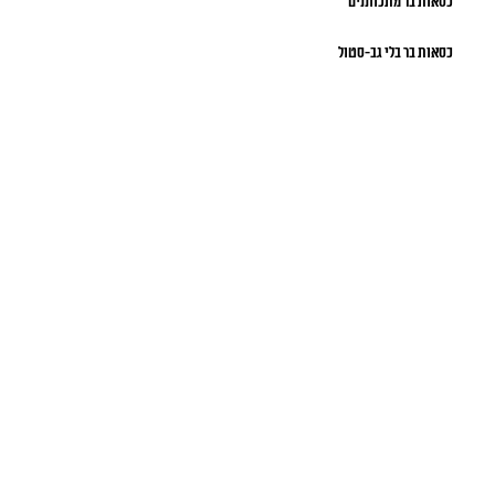
כסאות בר מתכווננים
כסאות בר בלי גב-סטול