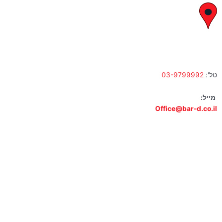
לח"י 28 , בני ברק
א' – ה' 10:00 – 18:00 | שישי 9:00 – 13:00
טל':
03-9799992
מייל:
Office@bar-d.co.il