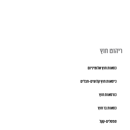
ריהוט חוץ
כסאות חוץ אלומיניום
כיסאות חוץ קלועים-חבלים
כורסאות חוץ
כסאות בר חוץ
ספסלים-קקל