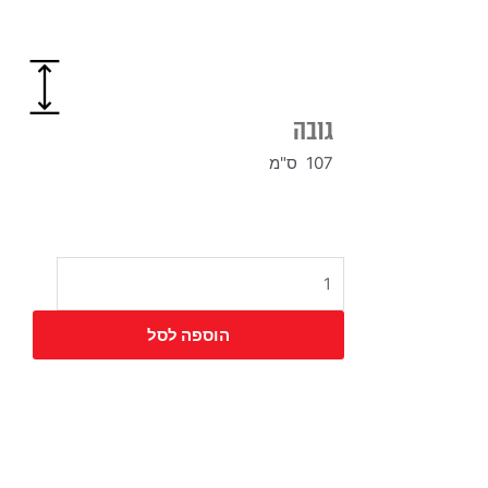
גובה
107 ס"מ
כמות
של
בסיס
הוספה לסל
בר
339