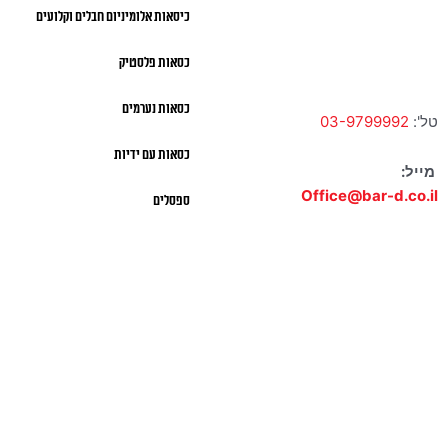
כיסאות אלומיניום חבלים וקלועים
א' – ה' 10:00 – 18:00 |
שישי 9:00 – 13:00
כסאות פלסטיק
כסאות נערמים
טל':
03-9799992
כסאות עם ידיות
מייל:
Office@bar-d.co.il
ספסלים