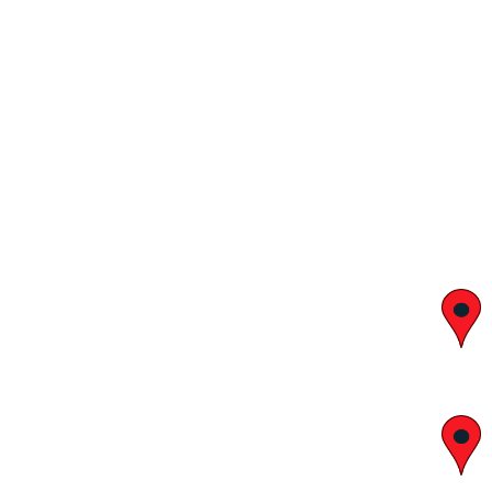
יצחק בן צבי 29, ראשון לציון
א' – ה' 8:00 – 18:00 | שישי 9:00 – 13:00
לח"י 28 , בני ברק