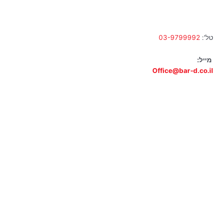
א' – ה' 10:00 – 18:00 | שישי 9:00 – 13:00
טל':
03-9799992
מייל:
Office@bar-d.co.il