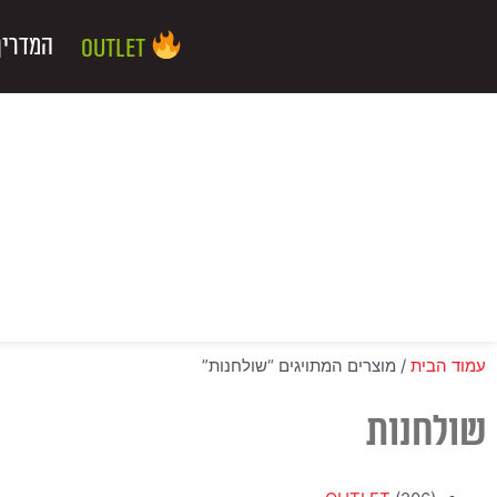
ילוג
שיווק
העדפות
פונקציונלי
סטטיסטיקה
תוכן
המדריך
Outlet
עמוד הבית
/ מוצרים המתויגים “שולחנות”
שולחנות