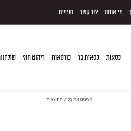
מי אנחנו
צור קשר
סניפים
כסאות
כסאות בר
כורסאות
ריהוט חוץ
שולחנו
ממוין
מציגים את כל ⁦7⁩ התוצאות
לפי
הפריט
העדכני
ביותר