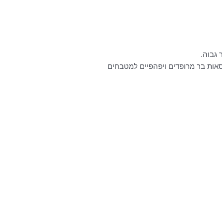
לחן געש
80X
₪
1,190.
₪
490.
כסאות בר מרופדים ויפהפיים למטבחים