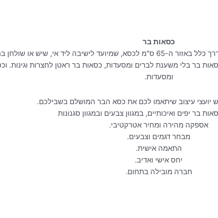
שולחן יהלום
שולחן טלי
שו
קוטר 110 לבן
80
וינטג'
00
₪
2,890.00
00
כסאות בר
₪
1,490.00
בה ליד אי, שיש או שולחן בר גבוה.
כסאות בר בלי משענת לברים ומסעדות, כסאות בר ראטן לחצרות וגינות. ו
ומסעדות.
ש יועצי עיצוב שיתאמו לכם את כסא הבר המושלם בשבילכם.
אות בר יפים ואיכותיים, במגוון צבעים ובמגוון סגנונות
אספקה מהירה ומחיר אטרקטיבי.
מבחר דגמים וצבעים.
התאמה אישית.
יחס אישי ואדיב.
חברה מובילה בתחום.