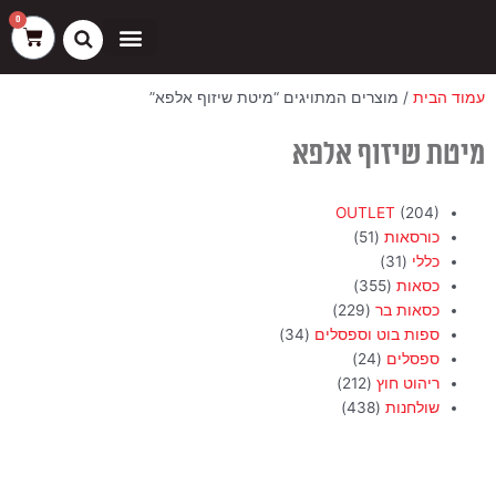
ילוג
שיווק
העדפות
פונקציונלי
סטטיסטיקה
0
עגלת
תוכן
קניות
כסאות בר
ריהוט חוץ
ספות בוט וספסלים
עמוד הבית
/ מוצרים המתויגים “מיטת שיזוף אלפא”
מיטת שיזוף אלפא
OUTLET
(204)
כורסאות
(51)
כללי
(31)
כסאות
(355)
כסאות בר
(229)
ספות בוט וספסלים
(34)
ספסלים
(24)
ריהוט חוץ
(212)
שולחנות
(438)