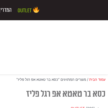
ילוג
שיווק
העדפות
פונקציונלי
סטטיסטיקה
תוכן
המדריך
Outlet
עמוד הבית
/ מוצרים המתויגים “כסא בר טאטא אפ רגל פליז”
כסא בר טאטא אפ רגל פליז