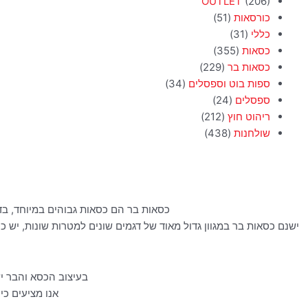
OUTLET
(206)
כורסאות
(51)
כללי
(31)
כסאות
(355)
כסאות בר
(229)
ספות בוט וספסלים
(34)
ספסלים
(24)
ריהוט חוץ
(212)
שולחנות
(438)
כסאות בר הם כסאות גבוהים במיוחד, בדרך כלל באזור ה-65 ס"מ לכסא, שמיועד לישי
ישנם כסאות בר במגוון גדול מאוד של דגמים שונים למטרות שונות, יש 
בעיצוב הכסא והבר י
אנו מציעים כיס