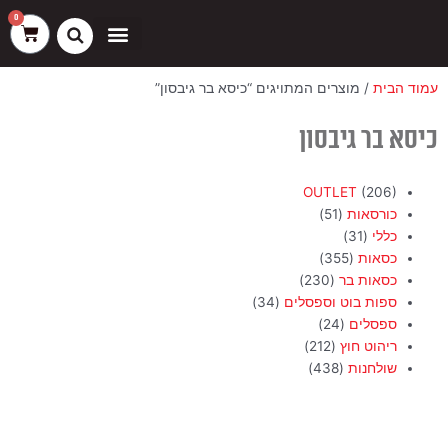
ילוג
שיווק
העדפות
פונקציונלי
סטטיסטיקה
0
עגלת
תוכן
קניות
כסאות בר
ריהוט חוץ
ספות בוט וספסלים
עמוד הבית
/ מוצרים המתויגים “כיסא בר גיבסון”
כיסא בר גיבסון
OUTLET
(206)
כורסאות
(51)
כללי
(31)
כסאות
(355)
כסאות בר
(230)
ספות בוט וספסלים
(34)
ספסלים
(24)
ריהוט חוץ
(212)
שולחנות
(438)