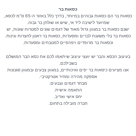
כיסא בר גיבסון מתכוונן שחור
כסאות בר
₪
290.00
₪
590.00
כסאות בר הם כסאות גבוהים במיוחד, בדרך כלל באזור ה-65 ס"מ לכסא,
שמיועד לישיבה ליד אי, שיש או שולחן בר גבוה.
ישנם כסאות בר במגוון גדול מאוד של דגמים שונים למטרות שונות, יש
כסאות בר בלי משענת לברים ומסעדות, כסאות בר ראטן לחצרות וגינות.
וכסאות בר מרופדים ויפהפיים למטבחים ומסעדות.
בעיצוב הכסא והבר יש יועצי עיצוב שיתאמו לכם את כסא הבר המושלם
בשבילכם.
אנו מציעים כיסאות בר יפים ואיכותיים, במגוון צבעים ובמגוון סגנונות
אספקה מהירה ומחיר אטרקטיבי.
מבחר דגמים וצבעים.
התאמה אישית.
יחס אישי ואדיב.
חברה מובילה בתחום.