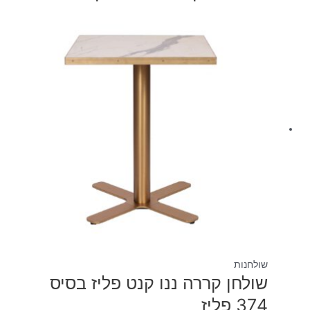
שולחנות
שולחן קררה ננו קנט פליז בסיס
374 פליז