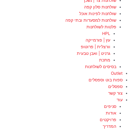
שולחנות צד | נשכן
שולחנות סלון קפה
שולחנות לפינות אוכל
שולחנות למסעדות ובתי קפה
פלטות לשולחנות
HPL
עץ | פורמייקה
וורצלית | פרוטופ
גרניט | ואבן טבעית
מתכת
בסיסים לשולחנות
Outlet
ספות בוט וספסלים
ספסלים
צור קשר
עוד
סניפים
אודות
פרויקטים
המדריך