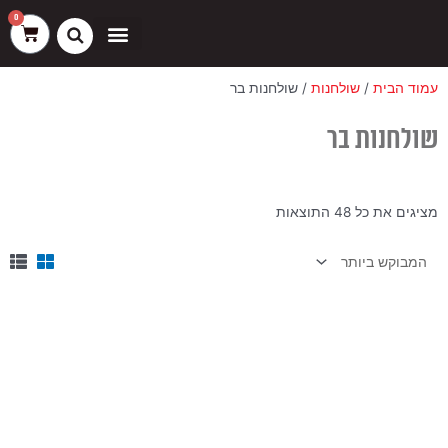
ילוג
שיווק
העדפות
פונקציונלי
סטטיסטיקה
0
עגלת
תוכן
קניות
כסאות בר
ריהוט חוץ
ספות בוט וספסלים
עמוד הבית
/
שולחנות
/ שולחנות בר
שולחנות בר
ממוין
מציגים את כל ⁦48⁩ התוצאות
לפי
הפריט
העדכני
ביותר