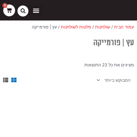
ילוג
שיווק
העדפות
פונקציונלי
סטטיסטיקה
0
עגלת
תוכן
קניות
כסאות בר
ריהוט חוץ
ספות בוט וספסלים
עמוד הבית
/
שולחנות
/
פלטות לשולחנות
/ עץ | פורמייקה
עץ | פורמייקה
ממוין
מציגים את כל ⁦23⁩ התוצאות
לפי
הפריט
העדכני
ביותר