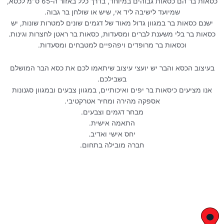
כסאות בר הם כסאות גבוהים במיוחד, בדרך כלל באזור ה-65 ס"מ לכסא,
שמיועד לישיבה ליד אי, שיש או שולחן בר גבוה.
ישנם כסאות בר במגוון גדול מאוד של דגמים שונים למטרות שונות, יש
כסאות בר בלי משענת לברים ומסעדות, כסאות בר ראטן לחצרות וגינות.
וכסאות בר מרופדים ויפהפיים למטבחים ומסעדות.
בעיצוב הכסא והבר יש יועצי עיצוב שיתאמו לכם את כסא הבר המושלם
בשבילכם.
אנו מציעים כיסאות בר יפים ואיכותיים, במגוון צבעים ובמגוון סגנונות
אספקה מהירה ומחיר אטרקטיבי.
מבחר דגמים וצבעים.
התאמה אישית.
יחס אישי ואדיב.
חברה מובילה בתחום.
יצחק בן צבי 29, ראשון לציון