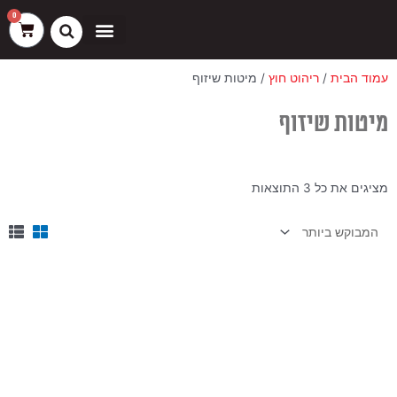
ילוג
שיווק
העדפות
פונקציונלי
סטטיסטיקה
0
עגלת
תוכן
קניות
כסאות בר
ריהוט חוץ
ספות בוט וספסלים
עמוד הבית
/
ריהוט חוץ
/ מיטות שיזוף
מיטות שיזוף
ממוין
מציגים את כל ⁦3⁩ התוצאות
לפי
הפריט
העדכני
ביותר