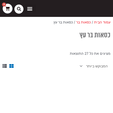
ילוג
שיווק
העדפות
פונקציונלי
סטטיסטיקה
0
עגלת
תוכן
קניות
כסאות בר
ריהוט חוץ
ספות בוט וספסלים
עמוד הבית
/
כסאות בר
/ כסאות בר עץ
כסאות בר עץ
ממוין
מציגים את כל ⁦27⁩ התוצאות
לפי
הפריט
העדכני
ביותר