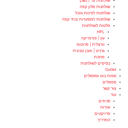
שולחנות צד | נשכן
שולחנות סלון קפה
שולחנות לפינות אוכל
שולחנות למסעדות ובתי קפה
פלטות לשולחנות
HPL
עץ | פורמייקה
וורצלית | פרוטופ
גרניט | ואבן טבעית
מתכת
בסיסים לשולחנות
Outlet
ספות בוט וספסלים
ספסלים
צור קשר
עוד
סניפים
אודות
פרויקטים
המדריך