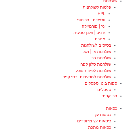
שולחנות
פלטות לשולחנות
HPL
וורצלית | פרוטופ
עץ | פורמייקה
גרניט | ואבן טבעית
מתכת
בסיסים לשולחנות
שולחנות צד| נשכן
שולחנות בר
שולחנות סלון קפה
שולחנות לפינות אוכל
שולחנות למסעדות ובתי קפה
ספות בוט וספסלים
ספסלים
פרויקטים
כסאות
כסאות עץ
כיסאות עץ מרופדים
כסאות מתכת