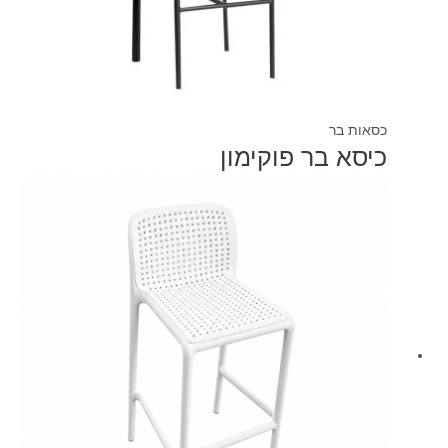
כסאות בר
כיסא בר פוקימון
המחיר
המחיר
המקורי
הנוכחי
היה:
הוא:
₪490.00.
₪890.00.