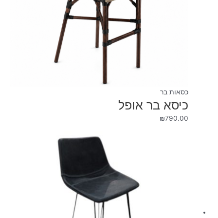
כסאות בר
כיסא בר אופל
₪
790.00
המחיר
המחיר
המקורי
הנוכחי
היה:
הוא:
₪690.00.
₪990.00.