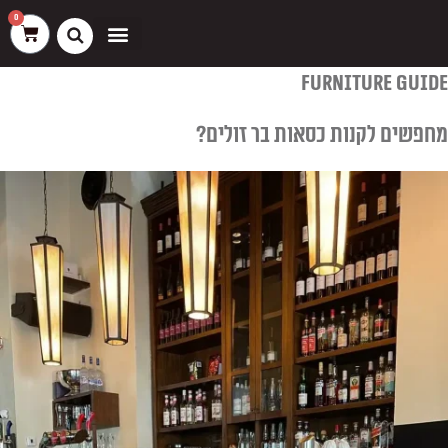
ילוג
שיווק
העדפות
פונקציונלי
סטטיסטיקה
0
עגלת
תוכן
קניות
כסאות בר
ריהוט חוץ
ספות בוט וספסלים
furniture guide
מחפשים לקנות כסאות בר זולים?